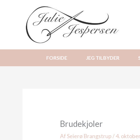
Gå
til
indholdet
FORSIDE
JEG TILBYDER
Brudekjoler
Af
Seierø Brangstrup
/
4. oktobe