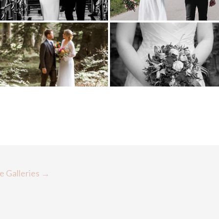
 Galleries
→