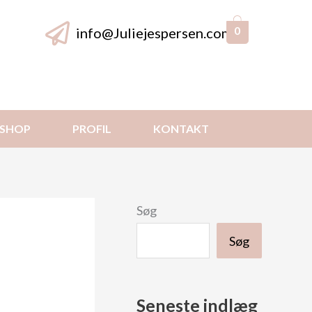
info@Juliejespersen.com
0
SHOP
PROFIL
KONTAKT
Søg
Søg
Seneste indlæg