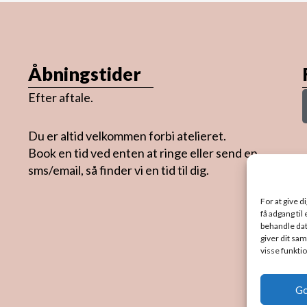
Åbningstider
Efter aftale.
Du er altid velkommen forbi atelieret.
Book en tid ved enten at ringe eller send en
sms/email, så finder vi en tid til dig.
For at give d
få adgang til
behandle dat
giver dit sam
visse funkti
G