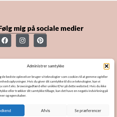
Følg mig på sociale medier
F
I
P
a
n
i
c
s
n
e
t
t
b
a
e
Administrer samtykke
o
g
r
o
r
e
ig de bedste oplevelser bruger vi teknologier som cookies til at gemme og/eller
k
a
s
 enhedsoplysninger. Hvis du giver dit samtykke til disse teknologier, kan vi
a som f.eks. browsingadfærd eller unikke ID'er på dette websted. Hvis du ikke
m
t
tykke eller trækker dit samtykke tilbage, kan det have en negativ indvirkning på
oner og egenskaber.
odkend
Afvis
Se præferencer