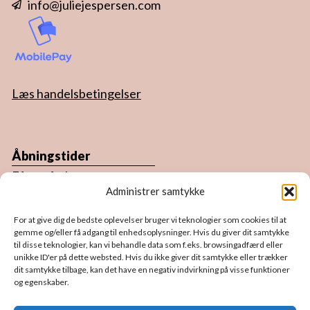
info@juliejespersen.com
Læs handelsbetingelser
Åbningstider
Efter aftale.
Administrer samtykke
Du er altid velkommen forbi atelieret.
For at give dig de bedste oplevelser bruger vi teknologier som cookies til at
Book en tid ved enten at ringe eller send en
gemme og/eller få adgang til enhedsoplysninger. Hvis du giver dit samtykke
til disse teknologier, kan vi behandle data som f.eks. browsingadfærd eller
sms/email, så finder vi en tid til dig.
unikke ID'er på dette websted. Hvis du ikke giver dit samtykke eller trækker
dit samtykke tilbage, kan det have en negativ indvirkning på visse funktioner
og egenskaber.