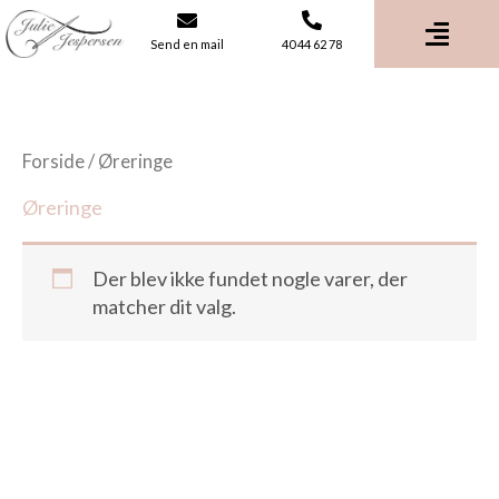
Gå
til
Send en mail
40 44 62 78
indholdet
Forside
/ Øreringe
Øreringe
Der blev ikke fundet nogle varer, der
matcher dit valg.