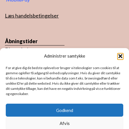
Læs handelsbetingelser
Åbningstider
Efter aftale.
Administrer samtykke
Du er altid velkommen forbi atelieret.
For at give dig de bedste oplevelser bruger vi teknologier som cookies til at
Book en tid ved enten at ringe eller send en
gemme og/eller få adgang til enhedsoplysninger. Hvis du giver dit samtykke
til disse teknologier, kan vi behandle data som f.eks. browsingadfærd eller
sms/email, så finder vi en tid til dig.
unikke ID'er på dette websted. Hvis du ikke giver dit samtykke eller trækker
dit samtykke tilbage, kan det have en negativ indvirkning på visse funktioner
og egenskaber.
Følg mig på sociale medier
Godkend
F
I
P
a
n
i
Afvis
c
s
n