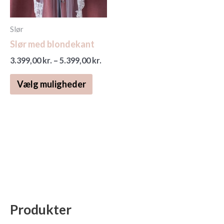
kan
vælges
på
Slør
varesiden
Slør med blondekant
3.399,00
kr.
–
5.399,00
kr.
Vælg muligheder
Produkter