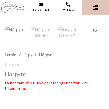
Gå
til
Send en mail
40 44 62 78
indholdet
Forside
/
Hårpynt
/ Hårpynt
Hårpynt
Hårpynt
Denne vare er p.t. ikke på lager og er derfor ikke
tilgængelig.