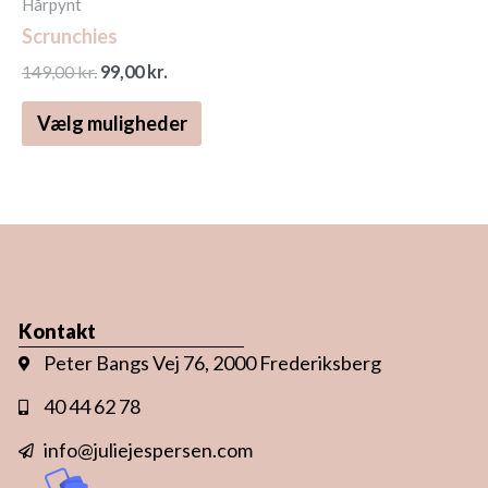
Hårpynt
varesiden
Scrunchies
149,00
kr.
99,00
kr.
Vælg muligheder
Kontakt
Peter Bangs Vej 76, 2000 Frederiksberg
40 44 62 78
info@juliejespersen.com