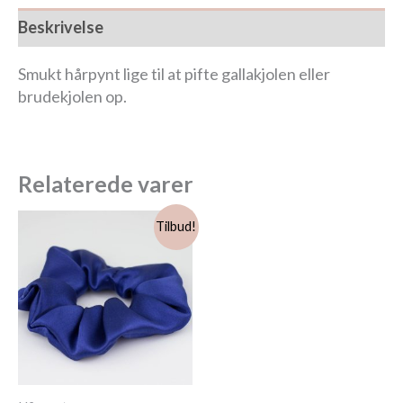
Beskrivelse
Smukt hårpynt lige til at pifte gallakjolen eller
brudekjolen op.
Relaterede varer
Den
Den
Dette
Tilbud!
oprindelige
aktuelle
vare
pris
pris
har
var:
er:
flere
149,00 kr..
99,00 kr..
varianter.
Mulighederne
kan
vælges
på