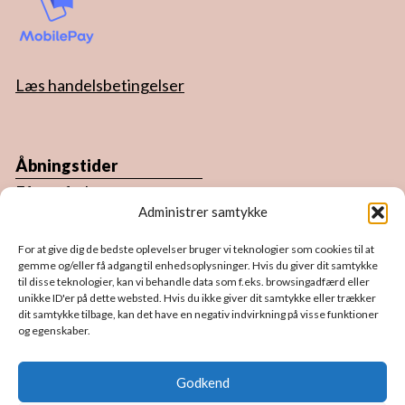
Læs handelsbetingelser
Åbningstider
Efter aftale.
Administrer samtykke
Du er altid velkommen forbi atelieret.
For at give dig de bedste oplevelser bruger vi teknologier som cookies til at
Book en tid ved enten at ringe eller send en
gemme og/eller få adgang til enhedsoplysninger. Hvis du giver dit samtykke
til disse teknologier, kan vi behandle data som f.eks. browsingadfærd eller
sms/email, så finder vi en tid til dig.
unikke ID'er på dette websted. Hvis du ikke giver dit samtykke eller trækker
dit samtykke tilbage, kan det have en negativ indvirkning på visse funktioner
og egenskaber.
Følg mig på sociale medier
Godkend
F
I
P