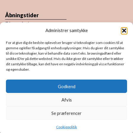
Åbningstider
Efter aftale.
Administrer samtykke
Du er altid velkommen forbi atelieret.
For at give dig de bedste oplevelser bruger vi teknologier som cookies til at
Book en tid ved enten at ringe eller send en
gemme og/eller få adgang til enhedsoplysninger. Hvis du giver dit samtykke
til disse teknologier, kan vi behandle data som f.eks. browsingadfærd eller
sms/email, så finder vi en tid til dig.
unikke ID'er på dette websted. Hvis du ikke giver dit samtykke eller trækker
dit samtykke tilbage, kan det have en negativ indvirkning på visse funktioner
og egenskaber.
Følg mig på sociale medier
Godkend
F
I
P
a
n
i
Afvis
c
s
n
e
t
t
Se præferencer
b
a
e
o
g
r
Cookiepolitik
Copyright Julie Jespersen | Webmaster:
Nordic Web Design