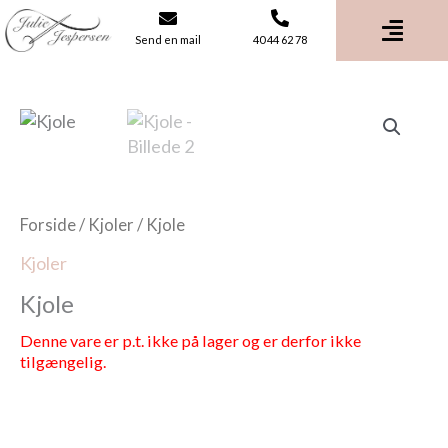
Gå
til
Send en mail
40 44 62 78
indholdet
Forside
/
Kjoler
/ Kjole
Kjoler
Kjole
Denne vare er p.t. ikke på lager og er derfor ikke
tilgængelig.